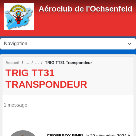
Panneau de gestion des cookies
Aéroclub de l'Ochsenfeld
Accueil
TRIG TT31 Transpondeur
TRIG TT31
TRANSPONDEUR
1 message
GEOFFROY PINEL
le 20 décembre 2024 à