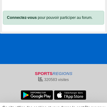
Connectez-vous
pour pouvoir participer au forum.
SPORTS
REGIONS
320583
visites
Charte cookies
Gestion des cookies