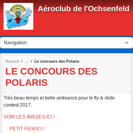
Panneau de gestion des cookies
Aéroclub de l'Ochsenfeld
Accueil
Le concours des Polaris
LE CONCOURS DES
POLARIS
Très beau temps et belle ambiance pour le fly & slide
contest 2017.
VOIR LES IMAGES ICI !
PETIT FILM ICI !