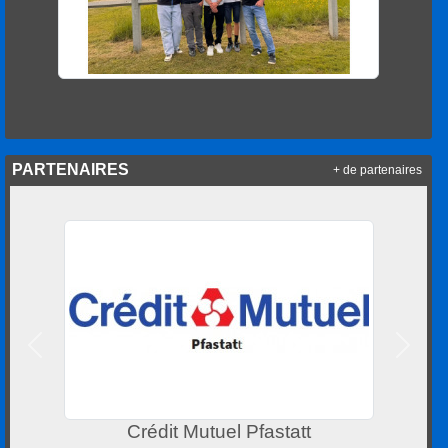
PARTENAIRES
+ de partenaires
Précedent
Suivan
Centre Leclerc Cernay