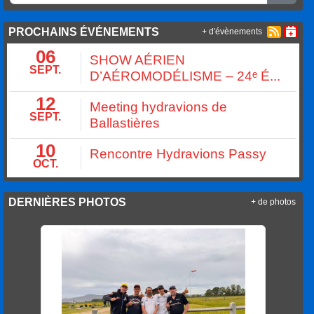
PROCHAINS ÉVÉNEMENTS
+ d'évènements
06
SHOW AÉRIEN
SEPT.
D’AÉROMODÉLISME – 24ᵉ É...
12
Meeting hydravions de
SEPT.
Ballastières
10
Rencontre Hydravions Passy
OCT.
DERNIÈRES PHOTOS
+ de photos