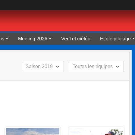
ns
Meeting 2026
Vent et météo
Ecole pilotage