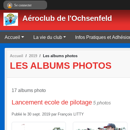
Panneau de gestion des cookies
Se connecter
Aéroclub de l'Ochsenfeld
Accueil
La vie du club
Infos Pratiques et Adhésio
Accueil
2019
Les albums photos
LES ALBUMS PHOTOS
17 albums photo
Lancement ecole de pilotage
5 photos
Publié le
30 sept. 2019
par
François LITTY