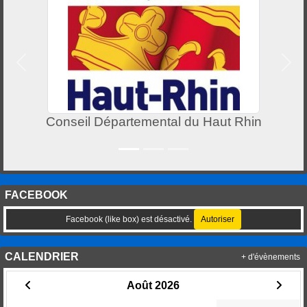
Précedent
Suiv
l du Haut Rhin
Centre Leclerc 
FACEBOOK
Facebook (like box) est désactivé.
Autoriser
CALENDRIER
+ d'évènements
Août 2026