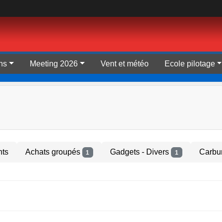
ns
Meeting 2026
Vent et météo
Ecole pilotage
ts
Achats groupés
Gadgets - Divers
Carbur
1
1