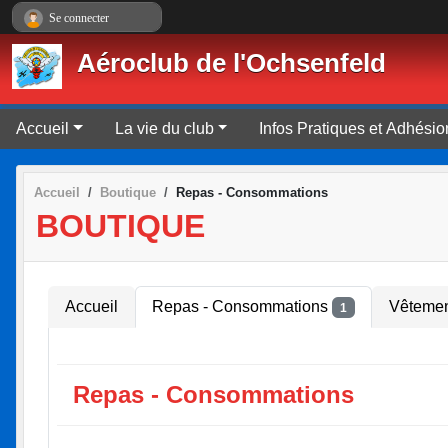
Panneau de gestion des cookies
Se connecter
Aéroclub de l'Ochsenfeld
Accueil
La vie du club
Infos Pratiques et Adhésio
Accueil
Boutique
Repas - Consommations
BOUTIQUE
Accueil
Repas - Consommations
Vêtemen
1
Repas - Consommations