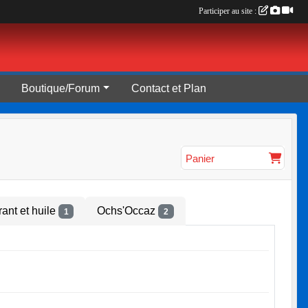
Participer au site :
Boutique/Forum
Contact et Plan
Panier
ant et huile
Ochs'Occaz
1
2