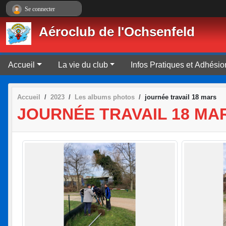
Panneau de gestion des cookies
Se connecter
Aéroclub de l'Ochsenfeld
Accueil
La vie du club
Infos Pratiques et Adhésio
Accueil
2023
Les albums photos
journée travail 18 mars
JOURNÉE TRAVAIL 18 MA