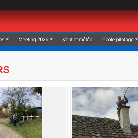
ns
Meeting 2026
Vent et météo
Ecole pilotage
RS