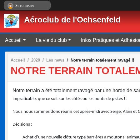
Panneau de gestion des cookies
Se connecter
Aéroclub de l'Ochsenfeld
Accueil
La vie du club
Infos Pratiques et Adhésio
Accueil
2020
Les news
Notre terrain totalement ravagé !!
NOTRE TERRAIN TOTALEM
Notre terrain a été totalement ravagé par une horde de sa
impraticable, que ce soit sur les côtés ou les bouts de pistes !!
Nous nous sommes donc réunis cet après-midi avec Serge, Alain et Chr
Décisions :
- Achat d’une nouvelle clôture type barrières à moutons, anima