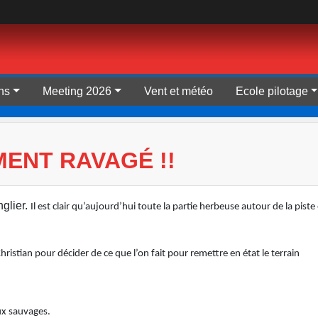
ns
Meeting 2026
Vent et météo
Ecole pilotage
ENT RAVAGÉ !!
nglier.
Il est clair qu’aujourd’hui toute la partie herbeuse autour de la piste
istian pour décider de ce que l’on fait pour remettre en état le terrain
ux sauvages.