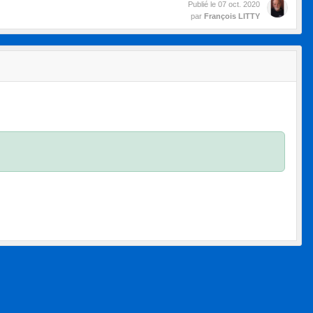
Publié le
07 oct. 2020
par
François LITTY